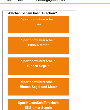
Sportbootführerschein
Binnen
Welchen Schein hast Du schon?
Sportküstenschifferschein
Sportbootführerschein
(SKS)
See
Seeschifferschein
(SSS)
Sportbootführerschein
Binnen Motor
Short
Range
Certificate
Sportbootführerschein
(SRC)
Binnen Segeln
UKW-
Sprechfunk
Sportbootführerschein
Binnen Segel und Motor
Binnen
(UBI)
SportKüstenSchifferschein
Pyro-
SKS unter Segeln
Schein