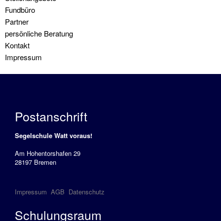
Fundbüro
Modul
Partner
Rettungsmanöver
persönliche Beratung
Kontakt
Modul
Impressum
Schwerwetter
Modul
Winterarbeiten
Postanschrift
Informationen
Wir
Segelschule Watt voraus!
Am Hohentorshafen 29
unsere
28197 Bremen
Flotte
Solveig
Impressum
AGB
Datenschutz
Führerscheininfo
Schulungsraum