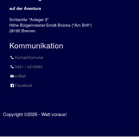
Sbf
auf der Aventura
See
Schlachte "Anleger 5"
Führerschein
Höhe Bürgermeister-Smidt-Brücke ("Am Brill")
28195 Bremen
Binnen
Kommunikation
SportKüstenSchiffer
(SKS)
Kontaktformular
SportSeeSchiffer
0421 / 4316683
(SSS)
e-Mail
Service
Facebook
Aktuelles
Anfahrt
Copyright ©2026 - Watt voraus!
Buchungskalender
Gutschein