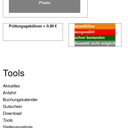
Praxis
Urlaubstörns
Wochenendtörns
Prüfungsgebühren =
0.00
€
auswählbar
Skippertraining
ausgewählt
schon bestanden
/
Auswahl nicht möglich
Erfahrung
sammeln
Modul
Tools
Hafenmanöver
Modul
Navigation
Aktuelles
Nachtfahrt
überspringen
Anfahrt
Buchungskalender
Modul
Gutschein
Navigation
Download
Tools
Modul
Stellenangebote
Radartraining