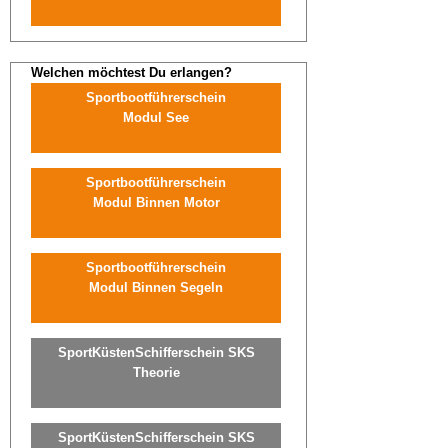
(FKN)
Veranstaltungen
Welchen möchtest Du erlangen?
Sportbootführerschein
Praxis
Modul See
Jollensegeln
Sportbootführerschein
Sbf
Modul Binnen Motor
See
(für
Autodidakten)
Sportbootführerschein
Modul Binnen Segeln
SKS
SportKüstenSchiffer
SportKüstenSchifferschein SKS
SSS
Theorie
Praxis
Ostsee
SportSeeSchiffer
SportKüstenSchifferschein SKS