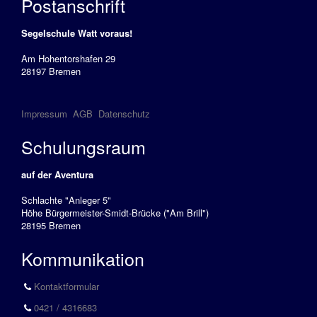
Postanschrift
Sportbootführerschein
Binnen
Segelschule Watt voraus!
Sportküstenschifferschein
Am Hohentorshafen 29
(SKS)
28197 Bremen
Seeschifferschein
(SSS)
Impressum
AGB
Datenschutz
Short
Schulungsraum
Range
Certificate
auf der Aventura
(SRC)
Schlachte "Anleger 5"
Höhe Bürgermeister-Smidt-Brücke ("Am Brill")
UKW-
28195 Bremen
Sprechfunk
Kommunikation
Binnen
(UBI)
Kontaktformular
Pyro-
0421 / 4316683
Schein