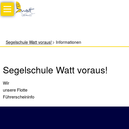
Navigation
Home
überspringen
Theorie
Jollensegeln
Segelschule Watt voraus!
Informationen
Sportbootführerschein
See
(Sbf
Segelschule Watt voraus!
See)
Online-
Navigation
Wir
Kurse
überspringen
unsere Flotte
Führerscheininfo
Sbf
See
für
Autodidakten