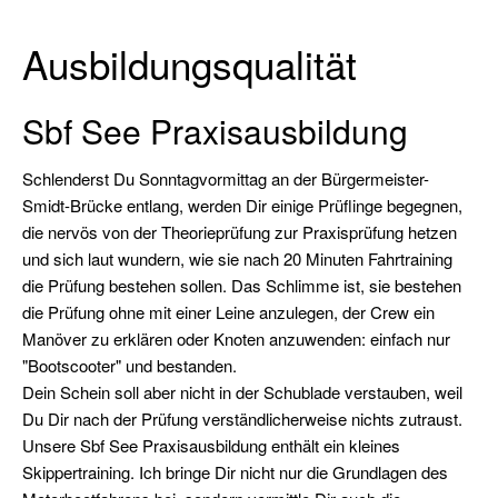
Sportbootführerschein
Binnen
Ausbildungsqualität
Sportküstenschifferschein
(SKS)
Sbf See Praxisausbildung
Seeschifferschein
(SSS)
Schlenderst Du Sonntagvormittag an der Bürgermeister-
Smidt-Brücke entlang, werden Dir einige Prüflinge begegnen,
Short
die nervös von der Theorieprüfung zur Praxisprüfung hetzen
Range
und sich laut wundern, wie sie nach 20 Minuten Fahrtraining
Certificate
die Prüfung bestehen sollen. Das Schlimme ist, sie bestehen
(SRC)
die Prüfung ohne mit einer Leine anzulegen, der Crew ein
Manöver zu erklären oder Knoten anzuwenden: einfach nur
UKW-
"Bootscooter" und bestanden.
Sprechfunk
Dein Schein soll aber nicht in der Schublade verstauben, weil
Binnen
Du Dir nach der Prüfung verständlicherweise nichts zutraust.
(UBI)
Unsere Sbf See Praxisausbildung enthält ein kleines
Pyro-
Skippertraining. Ich bringe Dir nicht nur die Grundlagen des
Schein