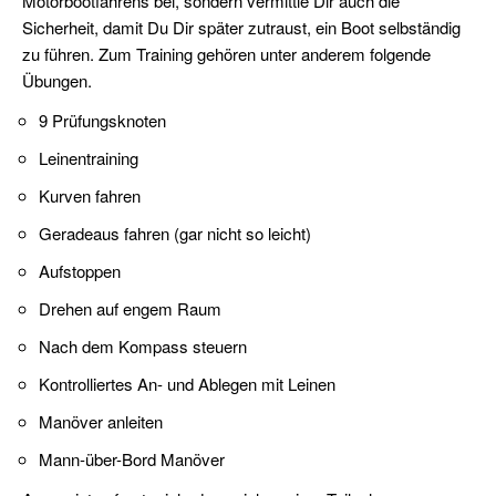
Motorbootfahrens bei, sondern vermittle Dir auch die
(FKN)
Sicherheit, damit Du Dir später zutraust, ein Boot selbständig
zu führen. Zum Training gehören unter anderem folgende
Veranstaltungen
Übungen.
Praxis
9 Prüfungsknoten
Leinentraining
Jollensegeln
Kurven fahren
Sbf
See
Geradeaus fahren (gar nicht so leicht)
(für
Aufstoppen
Autodidakten)
Drehen auf engem Raum
SKS
SportKüstenSchiffer
Nach dem Kompass steuern
Kontrolliertes An- und Ablegen mit Leinen
SSS
Praxis
Manöver anleiten
Ostsee
Mann-über-Bord Manöver
SportSeeSchiffer