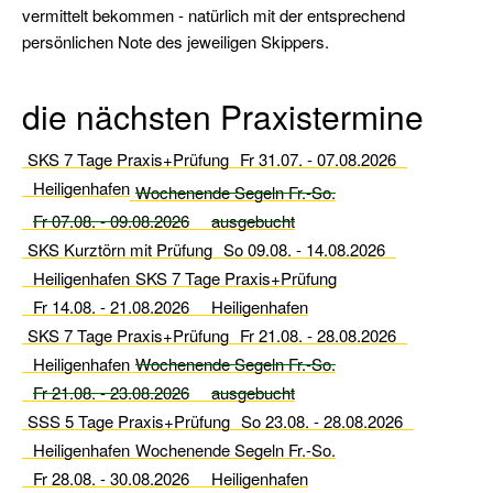
Rettungsmanöver
vermittelt bekommen - natürlich mit der entsprechend
persönlichen Note des jeweiligen Skippers.
Modul
Schwerwetter
die nächsten Praxistermine
Modul
Winterarbeiten
SKS 7 Tage Praxis+Prüfung
Fr 31.07. - 07.08.2026
Informationen
Heiligenhafen
Wochenende Segeln Fr.-So.
Fr 07.08. - 09.08.2026
ausgebucht
Wir
SKS Kurztörn mit Prüfung
So 09.08. - 14.08.2026
unsere
Heiligenhafen
SKS 7 Tage Praxis+Prüfung
Flotte
Fr 14.08. - 21.08.2026
Heiligenhafen
SKS 7 Tage Praxis+Prüfung
Fr 21.08. - 28.08.2026
Solveig
Heiligenhafen
Wochenende Segeln Fr.-So.
Fr 21.08. - 23.08.2026
Führerscheininfo
ausgebucht
SSS 5 Tage Praxis+Prüfung
So 23.08. - 28.08.2026
Sbf
Heiligenhafen
Wochenende Segeln Fr.-So.
See
Fr 28.08. - 30.08.2026
Heiligenhafen