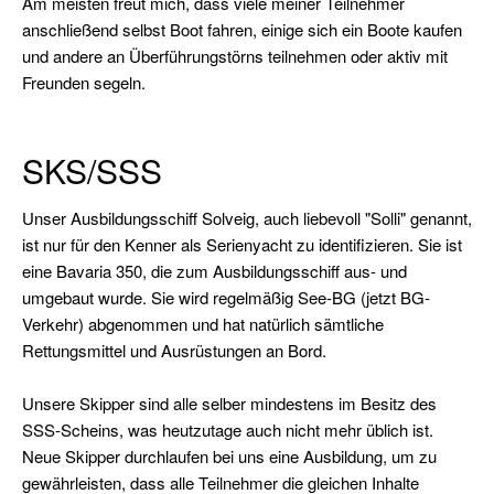
Am meisten freut mich, dass viele meiner Teilnehmer
Urlaubstörns
anschließend selbst Boot fahren, einige sich ein Boote kaufen
Wochenendtörns
und andere an Überführungstörns teilnehmen oder aktiv mit
Freunden segeln.
Skippertraining
/
Erfahrung
SKS/SSS
sammeln
Modul
Unser Ausbildungsschiff Solveig, auch liebevoll "Solli" genannt,
Hafenmanöver
ist nur für den Kenner als Serienyacht zu identifizieren. Sie ist
eine Bavaria 350, die zum Ausbildungsschiff aus- und
Modul
umgebaut wurde. Sie wird regelmäßig See-BG (jetzt BG-
Nachtfahrt
Verkehr) abgenommen und hat natürlich sämtliche
Modul
Rettungsmittel und Ausrüstungen an Bord.
Navigation
Unsere Skipper sind alle selber mindestens im Besitz des
Modul
SSS-Scheins, was heutzutage auch nicht mehr üblich ist.
Radartraining
Neue Skipper durchlaufen bei uns eine Ausbildung, um zu
Modul
gewährleisten, dass alle Teilnehmer die gleichen Inhalte