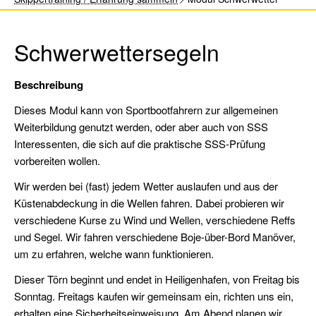
Sportbootführerschein
Binnen
Schwerwettersegeln
Sportküstenschifferschein
(SKS)
Beschreibung
Seeschifferschein
Dieses Modul kann von Sportbootfahrern zur allgemeinen
(SSS)
Weiterbildung genutzt werden, oder aber auch von SSS
Short
Interessenten, die sich auf die praktische SSS-Prüfung
Range
vorbereiten wollen.
Certificate
Wir werden bei (fast) jedem Wetter auslaufen und aus der
(SRC)
Küstenabdeckung in die Wellen fahren. Dabei probieren wir
UKW-
verschiedene Kurse zu Wind und Wellen, verschiedene Reffs
Sprechfunk
und Segel. Wir fahren verschiedene Boje-über-Bord Manöver,
Binnen
um zu erfahren, welche wann funktionieren.
(UBI)
Dieser Törn beginnt und endet in Heiligenhafen, von Freitag bis
Sonntag. Freitags kaufen wir gemeinsam ein, richten uns ein,
Pyro-
erhalten eine Sicherheitseinweisung. Am Abend planen wir
Schein