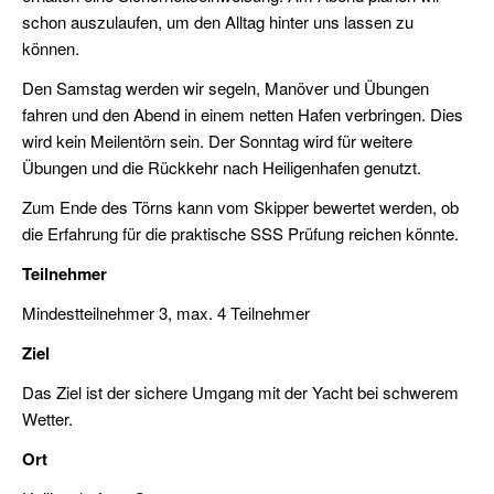
schon auszulaufen, um den Alltag hinter uns lassen zu
(FKN)
können.
Veranstaltungen
Den Samstag werden wir segeln, Manöver und Übungen
fahren und den Abend in einem netten Hafen verbringen. Dies
Praxis
wird kein Meilentörn sein. Der Sonntag wird für weitere
Jollensegeln
Übungen und die Rückkehr nach Heiligenhafen genutzt.
Zum Ende des Törns kann vom Skipper bewertet werden, ob
Sbf
die Erfahrung für die praktische SSS Prüfung reichen könnte.
See
(für
Teilnehmer
Autodidakten)
Mindestteilnehmer 3, max. 4 Teilnehmer
SKS
Ziel
SportKüstenSchiffer
Das Ziel ist der sichere Umgang mit der Yacht bei schwerem
SSS
Wetter.
Praxis
Ostsee
Ort
SportSeeSchiffer