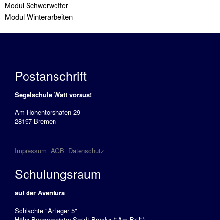
Sbf
Modul Schwerwetter
Modul Winterarbeiten
See
Führerschein
Binnen
SportKüstenSchiffer
Postanschrift
(SKS)
Segelschule Watt voraus!
SportSeeSchiffer
(SSS)
Am Hohentorshafen 29
28197 Bremen
Service
Impressum
AGB
Datenschutz
Aktuelles
Schulungsraum
Anfahrt
Buchungskalender
auf der Aventura
Schlachte "Anleger 5"
Gutschein
Höhe Bürgermeister-Smidt-Brücke ("Am Brill")