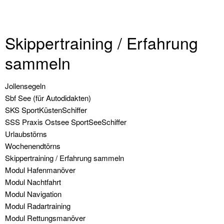
Modul
Rettungsmanöver
Skippertraining / Erfahrung
Modul
sammeln
Schwerwetter
Modul
Navigation
Jollensegeln
Winterarbeiten
überspringen
Sbf See (für Autodidakten)
SKS SportKüstenSchiffer
Informationen
SSS Praxis Ostsee SportSeeSchiffer
Urlaubstörns
Wir
Wochenendtörns
unsere
Skippertraining / Erfahrung sammeln
Flotte
Modul Hafenmanöver
Modul Nachtfahrt
Solveig
Modul Navigation
Modul Radartraining
Führerscheininfo
Modul Rettungsmanöver