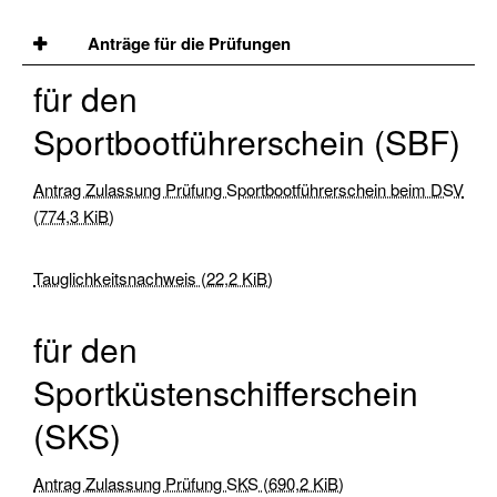
Sportbootführerschein
Binnen
Anträge für die Prüfungen
Sportküstenschifferschein
für den
(SKS)
Sportbootführerschein (SBF)
Seeschifferschein
(SSS)
Antrag Zulassung Prüfung Sportbootführerschein beim DSV
(774,3 KiB)
Short
Range
Certificate
Tauglichkeitsnachweis
(22,2 KiB)
(SRC)
für den
UKW-
Sprechfunk
Sportküstenschifferschein
Binnen
(SKS)
(UBI)
Pyro-
Antrag Zulassung Prüfung SKS
(690,2 KiB)
Schein