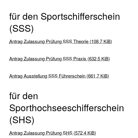
(FKN)
für den Sportschifferschein
Veranstaltungen
(SSS)
Praxis
Antrag Zulassung Prüfung SSS Theorie
(108,7 KiB)
Jollensegeln
Sbf
Antrag Zulassung Prüfung SSS Praxis
(632,5 KiB)
See
(für
Antrag Ausstellung SSS Führerschein
(661,7 KiB)
Autodidakten)
für den
SKS
SportKüstenSchiffer
Sporthochseeschifferschein
SSS
(SHS)
Praxis
Ostsee
Antrag Zulassung Prüfung SHS
(572,4 KiB)
SportSeeSchiffer