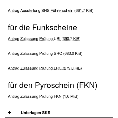
Urlaubstörns
Antrag Ausstellung SHS Führerschein
(661,7 KiB)
Wochenendtörns
für die Funkscheine
Skippertraining
/
Antrag Zulassung Prüfung UBI
(390,7 KiB)
Erfahrung
sammeln
Antrag Zulassung Prüfung SRC
(683,0 KiB)
Modul
Hafenmanöver
Antrag Zulassung Prüfung LRC
(279,0 KiB)
Modul
für den Pyroschein (FKN)
Nachtfahrt
Modul
Antrag Zulassung Prüfung FKN
(1,6 MiB)
Navigation
Modul
Unterlagen SKS
Radartraining