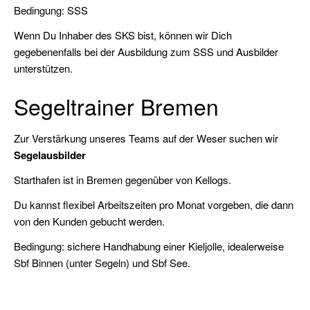
Bedingung: SSS
(FKN)
Wenn Du Inhaber des SKS bist, können wir Dich
Veranstaltungen
gegebenenfalls bei der Ausbildung zum SSS und Ausbilder
unterstützen.
Praxis
Segeltrainer Bremen
Jollensegeln
Sbf
Zur Verstärkung unseres Teams auf der Weser suchen wir
See
Segelausbilder
(für
Starthafen ist in Bremen gegenüber von Kellogs.
Autodidakten)
Du kannst flexibel Arbeitszeiten pro Monat vorgeben, die dann
SKS
von den Kunden gebucht werden.
SportKüstenSchiffer
Bedingung: sichere Handhabung einer Kieljolle, idealerweise
SSS
Sbf Binnen (unter Segeln) und Sbf See.
Praxis
Ostsee
SportSeeSchiffer