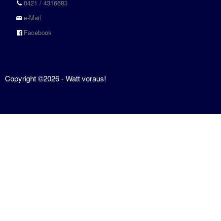
0421 / 4316683
Sbf
e-Mail
See
Facebook
Führerschein
Binnen
SportKüstenSchiffer
Copyright ©2026 - Watt voraus!
(SKS)
SportSeeSchiffer
(SSS)
Service
Aktuelles
Anfahrt
Buchungskalender
Gutschein