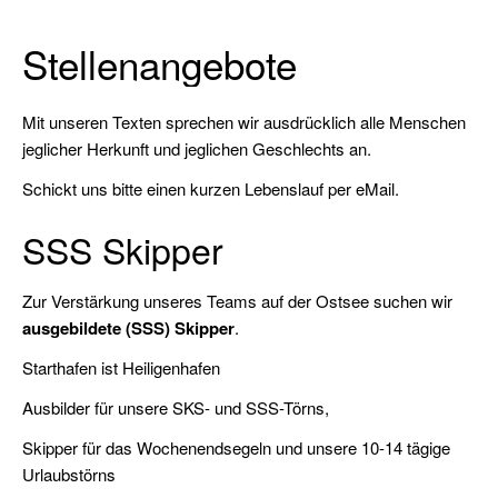
Sportbootführerschein
Binnen
Stellenangebote
Sportküstenschifferschein
(SKS)
Mit unseren Texten sprechen wir ausdrücklich alle Menschen
Seeschifferschein
jeglicher Herkunft und jeglichen Geschlechts an.
(SSS)
Schickt uns bitte einen kurzen Lebenslauf per eMail.
Short
SSS Skipper
Range
Certificate
(SRC)
Zur Verstärkung unseres Teams auf der Ostsee suchen wir
ausgebildete (SSS) Skipper
.
UKW-
Starthafen ist Heiligenhafen
Sprechfunk
Binnen
Ausbilder für unsere SKS- und SSS-Törns,
(UBI)
Skipper für das Wochenendsegeln und unsere 10-14 tägige
Pyro-
Urlaubstörns
Schein