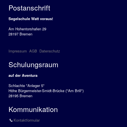
Postanschrift
Modul
Rettungsmanöver
Segelschule Watt voraus!
Am Hohentorshafen 29
Modul
28197 Bremen
Schwerwetter
Modul
Impressum
AGB
Datenschutz
Winterarbeiten
Schulungsraum
Informationen
auf der Aventura
Wir
Schlachte "Anleger 5"
unsere
Höhe Bürgermeister-Smidt-Brücke ("Am Brill")
28195 Bremen
Flotte
Kommunikation
Solveig
Führerscheininfo
Kontaktformular