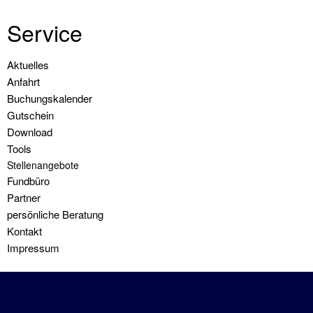
Urlaubstörns
Service
Wochenendtörns
Navigation
Aktuelles
Skippertraining
überspringen
Anfahrt
/
Buchungskalender
Erfahrung
Gutschein
sammeln
Download
Tools
Modul
Stellenangebote
Hafenmanöver
Fundbüro
Partner
Modul
persönliche Beratung
Nachtfahrt
Kontakt
Impressum
Modul
Navigation
Modul
Radartraining