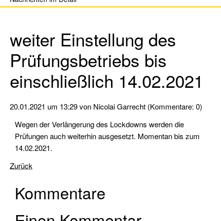
Sportbootführerschein
Binnen
weiter Einstellung des
Sportküstenschifferschein
(SKS)
Prüfungsbetriebs bis
Seeschifferschein
einschließlich 14.02.2021
(SSS)
Short
20.01.2021 um 13:29
von Nicolai Garrecht (Kommentare: 0)
Range
Certificate
Wegen der Verlängerung des Lockdowns werden die
(SRC)
Prüfungen auch weiterhin ausgesetzt. Momentan bis zum
14.02.2021.
UKW-
Sprechfunk
Zurück
Binnen
Kommentare
(UBI)
Pyro-
Einen Kommentar
Schein