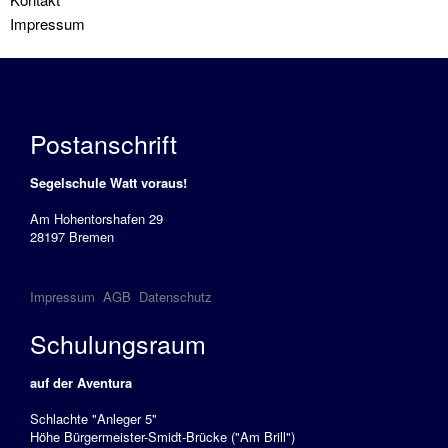
Impressum
Modul
Rettungsmanöver
Modul
Schwerwetter
Postanschrift
Modul
Segelschule Watt voraus!
Winterarbeiten
Am Hohentorshafen 29
Informationen
28197 Bremen
Wir
Impressum
AGB
Datenschutz
unsere
Schulungsraum
Flotte
Solveig
auf der Aventura
Schlachte "Anleger 5"
Führerscheininfo
Höhe Bürgermeister-Smidt-Brücke ("Am Brill")