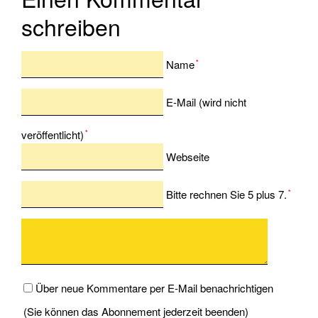
(FKN)
schreiben
Veranstaltungen
Pflichtfeld
Name
*
Praxis
Pflichtfeld
E-Mail (wird nicht
Jollensegeln
Sbf
veröffentlicht)
*
See
Webseite
(für
Autodidakten)
Bitte rechnen Sie 5 plus 7.
*
SKS
Kommenta
SportKüstenSchiffer
SSS
Praxis
Über neue Kommentare per E-Mail benachrichtigen
Ostsee
SportSeeSchiffer
(Sie können das Abonnement jederzeit beenden)