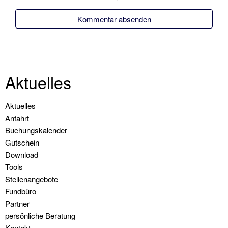
Urlaubstörns
Wochenendtörns
Skippertraining
/
Aktuelles
Erfahrung
sammeln
Navigation
Aktuelles
Modul
überspringen
Anfahrt
Hafenmanöver
Buchungskalender
Gutschein
Modul
Download
Nachtfahrt
Tools
Stellenangebote
Modul
Fundbüro
Navigation
Partner
Modul
persönliche Beratung
Radartraining
Kontakt