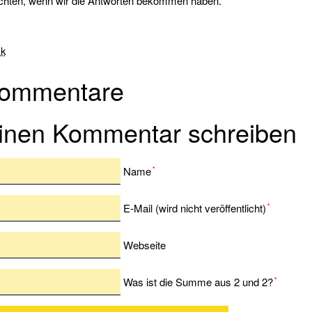
ichten, wenn wir die Antworten bekommen haben.
ck
ommentare
inen Kommentar schreiben
Pflichtfeld
Name
*
Pflichtfeld
E-Mail (wird nicht veröffentlicht)
*
Webseite
Was ist die Summe aus 2 und 2?
*