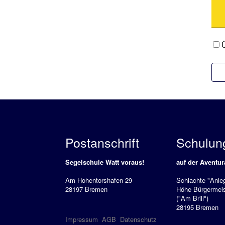
Ü
Postanschrift
Schulun
Segelschule Watt voraus!
auf der Aventur
Am Hohentorshafen 29
Schlachte "Anleg
28197 Bremen
Höhe Bürgermeis
("Am Brill")
28195 Bremen
Impressum
AGB
Datenschutz