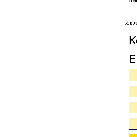
ber
Zurü
K
E