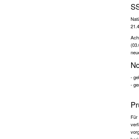
SS
Nat
21.
Ach
(03
neu
No
- g
- ge
Pr
Für 
verf
vorg